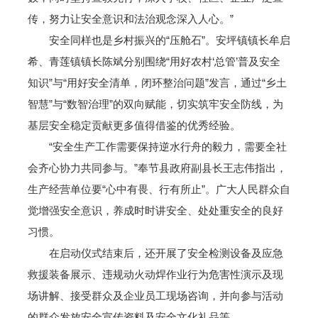
传，努力让安全意识和法治观念深入人心。”
安全同样也是乡村振兴的“压舱石”。安坪镇镇长牟启
希、青莲镇镇长陈斌分别围绕“用好农村‘总管’普及安全
知识”与“用好安全清单，闭环整治问题”发言，通过“乡土
智慧”与“数智治理”的双向赋能，切实筑牢安全防线，为
基层安全稳定贡献更多值得借鉴的优秀经验。
“安全生产工作需要保持逆水行舟的毅力，需要全社
会齐心协力共同参与。”奉节县政府副县长王志伟指出，
生产经营单位要“心中有畏、行有所止”。广大人民群众自
觉增强安全意识，养成时时讲安全、处处重安全的良好
习惯。
在启动仪式结束后，还开展了安全检测设备及应急
救援装备展示、违规动火动焊作业行为危害性演示及现
场讲解、接受群众及企业员工现场咨询，并向参与活动
的群众发放安全宣传资料及安全文化礼品等。