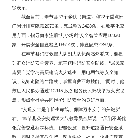
徐表示。
截至目前，奉节县33个乡镇（街道）和22个重点部
门累计排查隐患2673条，完成整改2428条。在数字化应
用方面，指导商家注册“九小场所”安全智管应用10930
家，开展安全自查检查16514次，排查隐患2397条。
在奉节县消防救援大队副大队长向杰然看来，要提
升群众消防安全素养、筑牢辖区消防安全防线。“居民家
庭要自觉学习高层建筑火灾逃生、用电用气等安全知
识，熟知避险逃生路线，掌握自救互救技能。”同时，他
鼓励人民群众通过“12345”政务服务便民热线举报火灾隐
患，形成全社会共同维护消防安全的良好局面。
“交通安全是守护生命线、保障万家安宁的关键所
在。”奉节县公安交巡警大队教导员金辉说，“我们不断优
化完善交通标志标线、智能设施，提升道路通行安全系
数，同时坚持宣教先行，深入学校、社区、企业广泛宣