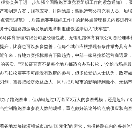
国田径协会关于进一步加强全国路跑赛事竞赛组织工作的紧急通知》，
严密制定方案，规范应变、排除隐患；路跑运营公司充实人员、加
起终点管理规范》，对路跑赛事组织工作中的起终点管理相关内容进行
于我国路跑运动发展的规章制度建设逐渐迈入“快车道”。
汉马体育管理有限公司总经理包波、无锡汇跑体育有限公司总经理李
提升，比赛也可以多多益善，但每个城市应根据现有条件举办具有
年来，各地办赛招标额有下降趋势，中部一家马拉松运营商透露，
亏本的买卖。”李长征直言不是每个地方都适合办马拉松，“交给市场是
马拉松赛事不可能没有政府的参与，但多位受访人士认为，政府如
刃剑，需要把经济效益放大，同时把对城市的影响降到最小。无锡
了路跑赛事，但动辄超过1万甚至2万人的参赛规模，还是超出了这
当控制路跑赛事参赛人数的规模，重点做好沿途补给点的供应和完
各地发展经济和城市加快“国际化”的需求，包括路跑在内的各类体