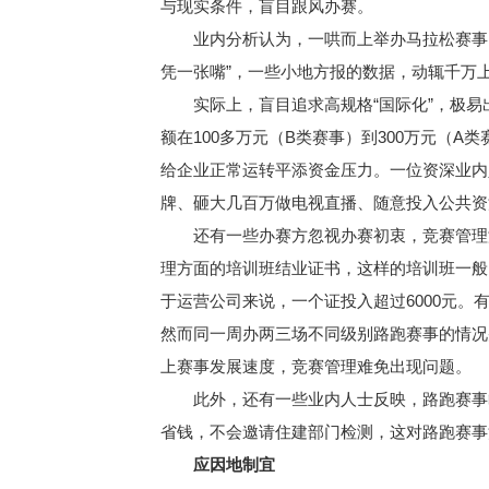
与现实条件，盲目跟风办赛。
业内分析认为，一哄而上举办马拉松赛事，
凭一张嘴”，一些小地方报的数据，动辄千万上
实际上，盲目追求高规格“国际化”，极易出
额在100多万元（B类赛事）到300万元（
给企业正常运转平添资金压力。一位资深业内
牌、砸大几百万做电视直播、随意投入公共资源
还有一些办赛方忽视办赛初衷，竞赛管理漏
理方面的培训班结业证书，这样的培训班一般
于运营公司来说，一个证投入超过6000元
然而同一周办两三场不同级别路跑赛事的情况
上赛事发展速度，竞赛管理难免出现问题。
此外，还有一些业内人士反映，路跑赛事临
省钱，不会邀请住建部门检测，这对路跑赛事
应因地制宜