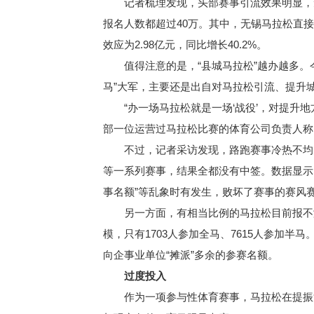
记者梳理发现，头部赛事引流效果明显，无论
报名人数都超过40万。其中，无锡马拉松直接
效应为2.98亿元，同比增长40.2%。
值得注意的是，“县城马拉松”越办越多。今年
马”大军，主要还是出自对马拉松引流、提升
“办一场马拉松就是一场‘战役’，对提升地
部一位运营过马拉松比赛的体育公司负责人称
不过，记者采访发现，路跑赛事冷热不均的情
等一系列赛事，结果全都没有中签。数据显示，2
事名额”等乱象时有发生，败坏了赛事的赛风
另一方面，有相当比例的马拉松目前报不满名，
模，只有1703人参加全马、7615人参加
向企事业单位“摊派”多余的参赛名额。
过度投入
作为一项参与性体育赛事，马拉松在提振消