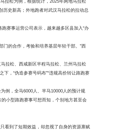
拉松为例，根据统计，2025年两地马拉松
%，创历史新高；外地跑者对武汉马拉松的拉动总
路跑赛事运营公司表示，越来越多区县加入“办
部门的合作，考验和培养基层年轻干部。”西
汉马拉松、西咸新区半程马拉松、兰州马拉松
之下，“伪造参赛号码布”“违规高价转让路跑赛
，全马6000人、半马10000人的预计规
地方的小型路跑赛事可想而知，个别地方甚至会
只看到了短期效益，却忽视了自身的资源禀赋