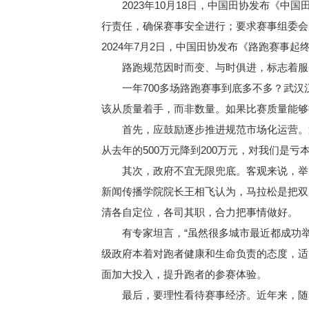
2023年10月18日，中国田协发布《中
行责任，确保赛事安全进行；要求赛事组委会
2024年7月2日，中国田协发布《路跑赛事
路跑规范因时而变、与时俱进，标志着服务
一年700多场路跑赛事到底多不多？武汉
该从质量着手，而非数量。如果比赛质量能够
首先，应鼓励逐步推进规范市场化运营。近
从去年的500万元降到200万元，对我们是
其次，政府不宜无限兜底。客观来说，举办
新闻传播学院院长王相飞认为，马拉松是把双
清各自定位，各司其职，合力把事情做好。
有专家坦言，“虽然很多城市最近都成功举办
级政府本着对跑者健康和生命负责的态度，适
面加大投入，提升跑者的参赛体验。
最后，要理性看待赛事经济。近年来，随着