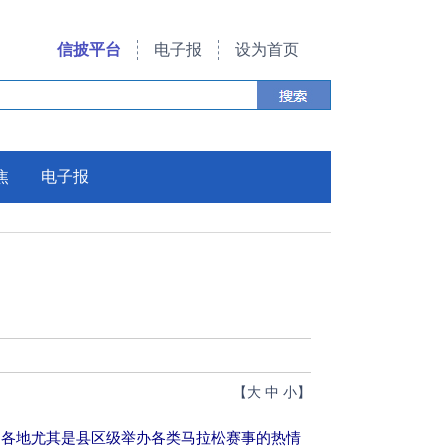
信披平台
电子报
设为首页
焦
电子报
【
大
中
小
】
，各地尤其是县区级举办各类马拉松赛事的热情