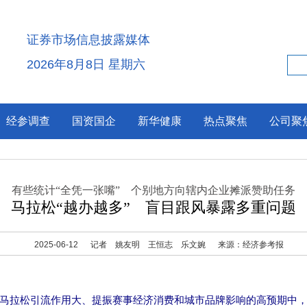
证券市场信息披露媒体
2026年8月8日 星期六
经参调查
国资国企
新华健康
热点聚焦
公司聚
有些统计“全凭一张嘴” 个别地方向辖内企业摊派赞助任务
马拉松“越办越多” 盲目跟风暴露多重问题
2025-06-12
记者 姚友明 王恒志 乐文婉
来源：经济参考报
马拉松引流作用大、提振赛事经济消费和城市品牌影响的高预期中