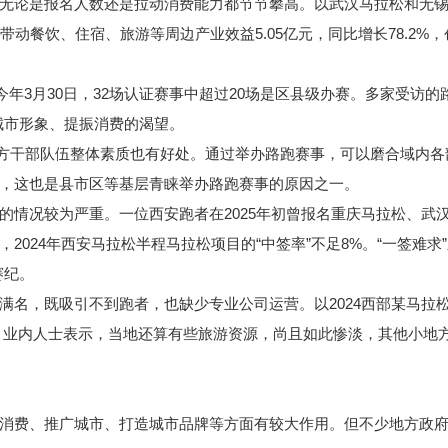
是报名人数还是拉动消费能力都节节攀高。以武汉马拉松和无锡马
带动餐饮、住宿、旅游等周边产业效益5.05亿元，同比增长78.2
3月30日，32场认证赛事中超过20场是区县级办赛。多家受访的
城市形象、提振消费的渴望。
方干部队伍整体素质也有好处。通过举办路跑赛事，可以磨合域内各
，这也是县市区等基层青睐举办路跑赛事的原因之一。
况较为严重。一位西安跑者在2025年初曾报名重庆马拉松、武
024年西安马拉松半程马拉松项目的“中签率”不足8%。“一签难求”
赛纪。
既吸引不到跑者，也缺少专业公司运营。以2024西部某马拉松为例
半马。业内人士表示，当地还算有些旅游资源，尚且如此惨淡，其他小
费、推广城市、打造城市品牌等方面有较大作用。但不少地方政府