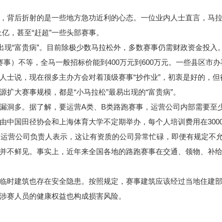
背后折射的是一些地方急功近利的心态。一位业内人士直言，马拉
亿，甚至“赶超”一些头部赛事。
现“富贵病”。目前除极少数马拉松外，多数赛事仍需财政资金投入
A类赛事）不等，全马一般招标价能到400万元到600万元。一些县区
人士说，现在很多主办方会对着顶级赛事“抄作业”，初衷是好的，
扩大赛事规模，都是“小马拉松”最易出现的“富贵病”。
洞多。据了解，要运营A类、B类路跑赛事，运营公司内部需要至少
由中国田径协会和上海体育大学不定期举办，每个人培训费用在300
。有运营公司负责人表示，这让有资质的公司异常忙碌，即便有规定不
并不鲜见。事实上，近年来全国各地的路跑赛事在交通、领物、补
时建筑也存在安全隐患。按照规定，赛事建筑应该经过当地住建部
涉赛人员的健康权益也构成损害风险。