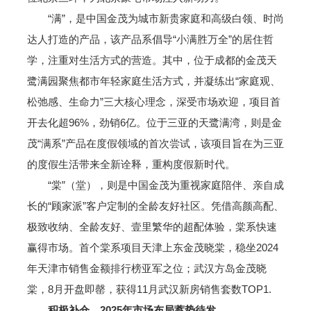
“满”，是中国金茂为城市新贵家庭和高级白领、时尚
达人打造的产品，该产品系倡导“小满胜万全”的居住哲
学，注重对生活方式的营造。其中，位于成都的金茂天
鹭满园聚焦都市年轻家庭生活方式，并凝练出“家庭观、
松弛感、生命力”三大核心理念，深受市场欢迎，项目首
开去化超96%，劲销6亿。位于三亚的天鹭满湾，则是金
茂“满系”产品在度假领域的首次尝试，该项目旨在为三亚
的度假生活带来全新诠释，重构度假新时代。‌
“棠”（堂），则是中国金茂为重视家庭陪伴、亲自成
长的“顾家派”客户定制的全龄友好社区。凭借高颜高配、
极致收纳、全龄友好、壹里繁华的超配体验，棠系快速
赢得市场。首个棠系项目天津上东金茂晓棠，稳坐2024
年天津市销售金额排行榜亚军之位；武汉方岛金茂晓
棠，8月开盘即罄，获得11月武汉新房销售套数TOP1.
积极补仓，2025年市场布局蓄势待发