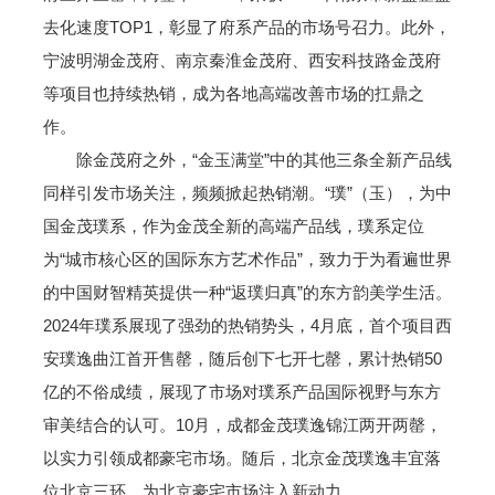
去化速度TOP1，彰显了府系产品的市场号召力。此外，
宁波明湖金茂府、南京秦淮金茂府、西安科技路金茂府
等项目也持续热销，成为各地高端改善市场的扛鼎之
作。
除金茂府之外，“金玉满堂”中的其他三条全新产品线
同样引发市场关注，频频掀起热销潮。“璞”（玉），为中
国金茂璞系，作为金茂全新的高端产品线，璞系定位
为“城市核心区的国际东方艺术作品”，致力于为看遍世界
的中国财智精英提供一种“返璞归真”的东方韵美学生活。
2024年璞系展现了强劲的热销势头，4月底，首个项目西
安璞逸曲江首开售罄，随后创下七开七罄，累计热销50
亿的不俗成绩，展现了市场对璞系产品国际视野与东方
审美结合的认可。10月，成都金茂璞逸锦江两开两罄，
以实力引领成都豪宅市场。随后，北京金茂璞逸丰宜落
位北京三环，为北京豪宅市场注入新动力。