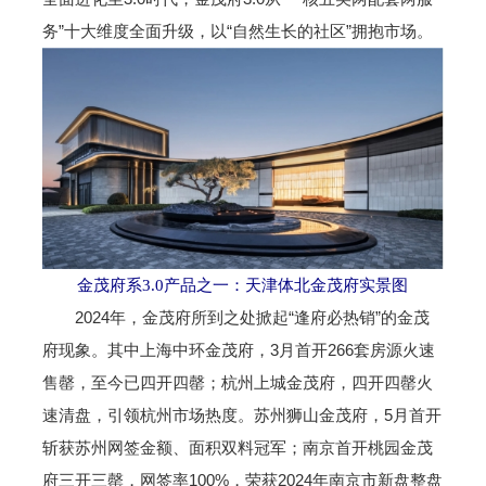
务”十大维度全面升级，以“自然生长的社区”拥抱市场。
金茂府系3.0产品之一：天津体北金茂府实景图
2024年，金茂府所到之处掀起“逢府必热销”的金茂
府现象。其中上海中环金茂府，3月首开266套房源火速
售罄，至今已四开四罄；杭州上城金茂府，四开四罄火
速清盘，引领杭州市场热度。苏州狮山金茂府，5月首开
斩获苏州网签金额、面积双料冠军；南京首开桃园金茂
府三开三罄，网签率100%，荣获2024年南京市新盘整盘