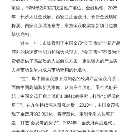
项目，“9府4璞2满3棠”快速推广落位、全线热销。2025
年，长沙湘江金茂府、西安曲江金茂府、长沙金茂璞印
梅溪、西安金茂璞逸东方、常熟金茂晓棠等新项目也将
陆续亮相。
过去一年，市场看到了中国金茂“金玉满堂”全新产品
序列的快速落地能力和强大兑现力。“金玉满堂”不仅为消
费者提供了高品质的人居解决方案，更以强大的产品实
力和市场竞争力成为市场热销的代名词。
“金”，即中国金茂旗下最知名的经典产品金茂府系，
面向中国高知和新贵家庭。从首座金茂府广渠金茂府开
始，中国金茂开启金茂府1.0时代的探索，打造“会呼吸的
房子”。在九年持续深入研究之后，2018年，中国金茂实
现了金茂府的2.0进化，将智慧化、定制化引入住宅开
发，打造“会思考的房子”。2024年，金茂府再度迭代，
全面进化至3.0时代，金茂府3.0从“一核五美两配套两服