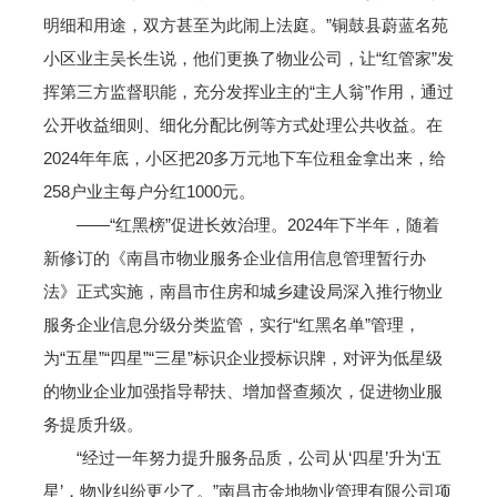
明细和用途，双方甚至为此闹上法庭。”铜鼓县蔚蓝名苑
小区业主吴长生说，他们更换了物业公司，让“红管家”发
挥第三方监督职能，充分发挥业主的“主人翁”作用，通过
公开收益细则、细化分配比例等方式处理公共收益。在
2024年年底，小区把20多万元地下车位租金拿出来，给
258户业主每户分红1000元。
——“红黑榜”促进长效治理。2024年下半年，随着
新修订的《南昌市物业服务企业信用信息管理暂行办
法》正式实施，南昌市住房和城乡建设局深入推行物业
服务企业信息分级分类监管，实行“红黑名单”管理，
为“五星”“四星”“三星”标识企业授标识牌，对评为低星级
的物业企业加强指导帮扶、增加督查频次，促进物业服
务提质升级。
“经过一年努力提升服务品质，公司从‘四星’升为‘五
星’，物业纠纷更少了。”南昌市金地物业管理有限公司项