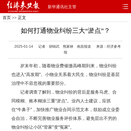
新华通讯社主管
首页
>> 正文
首页
深度
思想
如何打通物业纠纷三大“淤点”？
天天315
财智
读书
2025-01-14
记者 胡锦武 熊家林 南昌报道
来源：经济参考
电子报
报
岁末年初，随着物业费催缴高峰期到来，物业纠纷
也进入“高发期”。小物业关系着大民生，物业纠纷是基层
治理中不容忽视的重要部分。
记者调查了解到，物业纠纷的背后是服务马虎、合
同模糊、账本糊涂三重“淤点”。业内人士建议，应抓
住“牛鼻子”，加快推广物业合同示范文本，鼓励成立业委
会自治，不断完善物业服务评价体系，避免层出不穷的
物业纠纷让小区“管家”变“冤家”。