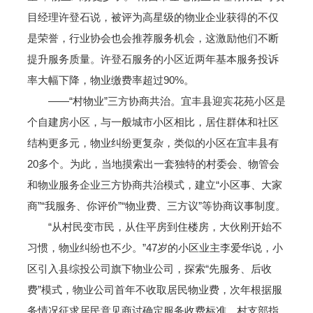
目经理许登石说，被评为高星级的物业企业获得的不仅
是荣誉，行业协会也会推荐服务机会，这激励他们不断
提升服务质量。许登石服务的小区近两年基本服务投诉
率大幅下降，物业缴费率超过90%。
——“村物业”三方协商共治。宜丰县迎宾花苑小区是
个自建房小区，与一般城市小区相比，居住群体和社区
结构更多元，物业纠纷更复杂，类似的小区在宜丰县有
20多个。为此，当地摸索出一套独特的村委会、物管会
和物业服务企业三方协商共治模式，建立“小区事、大家
商”“我服务、你评价”“物业费、三方议”等协商议事制度。
“从村民变市民，从住平房到住楼房，大伙刚开始不
习惯，物业纠纷也不少。”47岁的小区业主李爱华说，小
区引入县综投公司旗下物业公司，探索“先服务、后收
费”模式，物业公司首年不收取居民物业费，次年根据服
务情况征求居民意见商讨确定服务收费标准。村支部指