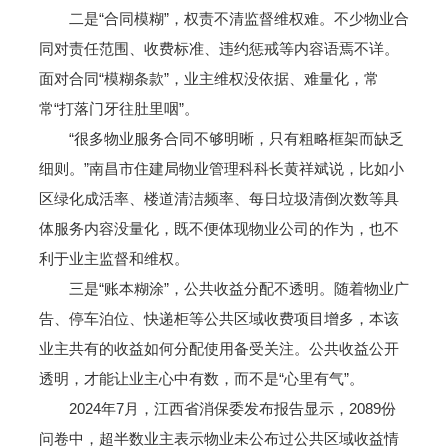
二是“合同模糊”，权责不清监督维权难。不少物业合
同对责任范围、收费标准、违约惩戒等内容语焉不详。
面对合同“模糊条款”，业主维权没依据、难量化，常
常“打落门牙往肚里咽”。
“很多物业服务合同不够明晰，只有粗略框架而缺乏
细则。”南昌市住建局物业管理科科长黄祥斌说，比如小
区绿化成活率、楼道清洁频率、每日垃圾清倒次数等具
体服务内容没量化，既不便体现物业公司的作为，也不
利于业主监督和维权。
三是“账本糊涂”，公共收益分配不透明。随着物业广
告、停车泊位、快递柜等公共区域收费项目增多，本该
业主共有的收益如何分配使用备受关注。公共收益公开
透明，才能让业主心中有数，而不是“心里有气”。
2024年7月，江西省消保委发布报告显示，2089份
问卷中，超半数业主表示物业未公布过公共区域收益情