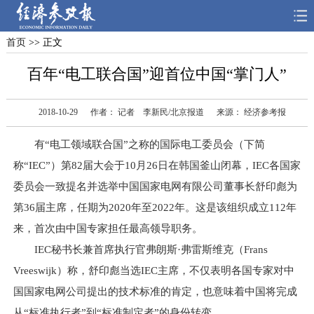
首页
>> 正文
首页
深度
思想
百年“电工联合国”迎首位中国“掌门人”
天天315
财智
读书
2018-10-29
作者： 记者 李新民/北京报道
来源： 经济参考报
电子报
有“电工领域联合国”之称的国际电工委员会（下简
称“IEC”）第82届大会于10月26日在韩国釜山闭幕，IEC各国家
委员会一致提名并选举中国国家电网有限公司董事长舒印彪为
第36届主席，任期为2020年至2022年。这是该组织成立112年
来，首次由中国专家担任最高领导职务。
IEC秘书长兼首席执行官弗朗斯·弗雷斯维克（Frans
Vreeswijk）称，舒印彪当选IEC主席，不仅表明各国专家对中
国国家电网公司提出的技术标准的肯定，也意味着中国将完成
从“标准执行者”到“标准制定者”的身份转变。