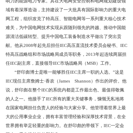
响力的能源电力专家。其在大电网安全控制和电网规划建设领
域有着深厚造诣，主持建设了一大批具有国际影响力的重大电
网工程，组织攻克了特高压、智能电网等一系列重大核心技术
难关，为中国电网技术实现从跟随到领先的跨越、推动中国能
源清洁低碳转型、提升中国电工装备制造水平做出了突出贡
献。他从2008年起先后担任IEC高压直流技术委员会秘书、IEC
特高压战略组和市场战略局成员等职务，2013年起连续两届担
任IEC副主席，直接领导IEC市场战略局（MSB）工作。
“舒印彪博士是唯一能够胜任IEC主席一职的人选。”这是
IEC现任主席詹姆士·香农（James Shannon）作出的评价。他
说，舒印彪在整个IEC的系统内都是工作最出色、最值得敬佩
的人之一。他接手了IEC所有的重大关键事务，慷慨无私地将
在国家电网担任负责人的经验与大家分享。他管理着世界上最
大的公用事业企业，拥有丰富管理经验和深厚技术背景，在全
世界拥有举足轻重的影响力。在舒印彪的带领下，IEC一定会