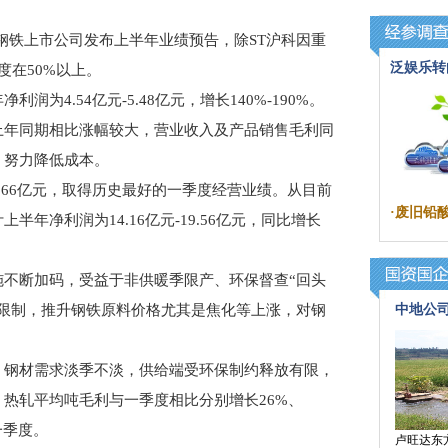
家钢铁上市公司发布上半年业绩预告，除ST沪科因重
泛娱乐转
度在50%以上。
4.54亿元-5.48亿元，增长140%-190%。
上年同期相比涨幅较大，营业收入及产品销售毛利同
，努力降低成本。
66亿元，取得历史最好的一季度经营业绩。从目前
·
废旧铅
年净利润为14.16亿元-19.56亿元，同比增长
断加码，受益于非供暖季限产、环保督查“回头
到限制，推升钢铁原料价格尤其是焦化等上涨，对钢
中地公
钢材需求淡季不淡，供给端受环保制约释放有限，
热轧平均吨毛利与一季度相比分别增长26%、
一季度。
卢旺达东