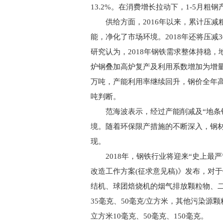
13.2%。在消费增长拉动下，1-5月粗钢产
供给方面，2016年以来，累计压减粗钢
能，净化了市场环境。2018年还将压减
研究认为，2018年钢铁需求整体持稳
炉钢叠加高炉复产及利用系数增加为增量
万吨，产能利用率继续回升，钢价全年高位震
吨判断。
范海波表示，经过产能削减及“地条钢
境。随着环保限产措施的不断深入，钢材
现。
2018年，钢铁行业将迎来“史上最严
改造工作方案(征求意见稿)》发布，对
结机、球团焙烧机的烟气排放颗粒物、二
35毫克、50毫克/立方米，其他污染
立方米10毫克、50毫克、150毫克。