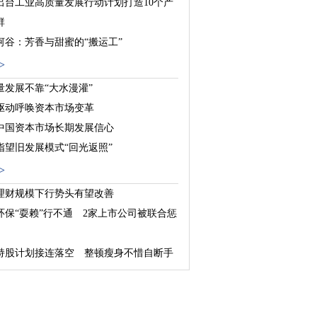
出台工业高质量发展行动计划打造10个产
群
河谷：芳香与甜蜜的“搬运工”
：新型城镇化的探索与实践
>
量发展不靠“大水漫灌”
驱动呼唤资本市场变革
中国资本市场长期发展信心
指望旧发展模式“回光返照”
>
理财规模下行势头有望改善
环保“耍赖”行不通 2家上市公司被联合惩
持股计划接连落空 整顿瘦身不惜自断手
基金“蓄势”助力养老金第三支柱