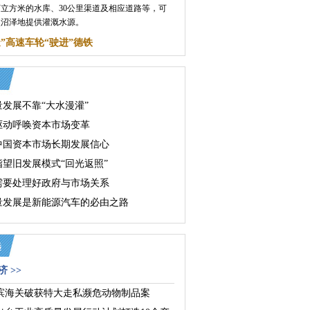
5万立方米的水库、30公里渠道及相应道路等，可
公顷沼泽地提供灌溉水源。
造”高速车轮“驶进”德铁
量发展不靠“大水漫灌”
驱动呼唤资本市场变革
中国资本市场长期发展信心
指望旧发展模式“回光返照”
需要处理好政府与市场关系
量发展是新能源汽车的必由之路
 >>
滨海关破获特大走私濒危动物制品案