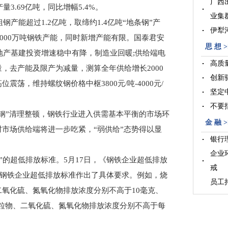
广西
量3.69亿吨，同比增幅5.4%。
业集
产能超过1.2亿吨，取缔约1.4亿吨“地条钢”产
伊犁
3000万吨钢铁产能，同时新增产能有限。国泰君安
晋江
思 想 >
，地产基建投资增速稳中有降，制造业回暖;供给端电
高质
，去产能及限产为减量，测算全年供给增长2000
创新
荡，维持螺纹钢价格中枢3800元/吨-4000元/
坚定
不要
”清理整顿，钢铁行业进入供需基本平衡的市场环
金 融 >
市场供给端将进一步吃紧，“弱供给”态势得以显
银行
企业
”的超低排放标准。5月17日，《钢铁企业超低排放
戒
于钢铁企业超低排放标准作出了具体要求。例如，烧
员工
氧化硫、氮氧化物排放浓度分别不高于10毫克、
臂
源颗粒物、二氧化硫、氮氧化物排放浓度分别不高于每
公募