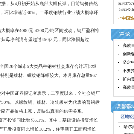
，从4月初开始从底部大幅反弹，目前钢价依然
库容37
为925
相比，环比增速近30%。二季度钢铁行业业绩大概率环
·
“中国
在4000元-4300元/吨区间波动，钢厂盈利将
归母净利润有望超过450亿元，同比涨幅超过
高质
创新
坚定
全国20个城市5大类品种钢材社会库存合计环比继
不要
，特别是线材、螺纹钢降幅较大。本月库存总量967
扩内
高质
对中国证券报记者表示，二季度以来，全社会钢厂
50%。以螺纹钢、线材、冷轧板材为代表的普钢标
对应产品价格上涨，反映出真实的供需关系。
区域经济
产投资同比增长6.1%。其中，基础设施投资增长
哈尔
地产开发投资同比增长10.2%，住宅新开工面积增长