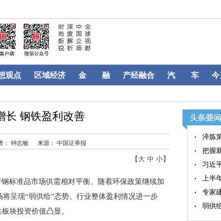
想观点
区域经济
金 融
产经融合
汽 车
今
增长 钢铁盈利改善
淬炼第
者： 钟志敏
来源： 中国证券报
把握新
【
大
中
小
】
习近
上半年
钢标准品市场供需相对平衡。随着环保政策继续加
专家
场将呈现“弱供给”态势。行业整体盈利情况进一步
弱供给
铁板块投资价值凸显。