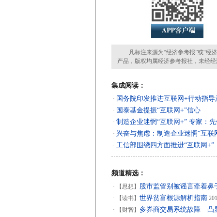
凡标注来源为“经济参考报”或“经济
产品，版权均属经济参考报社，未经经
集成阅读：
国务院印发推进互联网+行动指导
·
国泰基金提振“互联网+”信心
·
制造企业迷惘“互联网+” 专家：先
·
兴奋与焦虑：制造企业迷惘“互联网
·
工信部围绕四方面推进“互联网+”
·
频道精选：
股市监管别被谣言牵着鼻
·
【思想】
世界贫富根源解析指南
·
【读书】
201
多券商交易系统故障 凸
·
【财智】