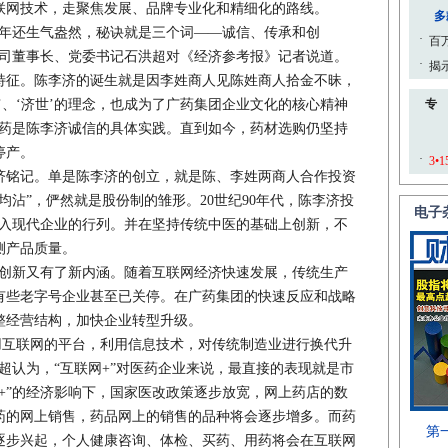
联网技术，走聚焦发展、品牌专业化和精细化的路线。
年还生气盎然，秘诀就是三个词——诚信、传承和创
公司董事长、党委书记石洪超对《经济参考报》记者说道。
征。陈李济的诞生就是因李姓商人见陈姓商人拾金不昧，
’、‘济世’的理念，也成为了广药集团企业文化的核心精神
正药是陈李济诚信的具体实践。直到如今，药材选购仍坚持
停产。
铭记。单是陈李济的创立，就是陈、李姓两商人合作投资
均沾”，俨然就是股份制的雏形。20世纪90年代，陈李济投
，跨入现代企业的行列。并在坚持传统中医的基础上创新，不
测产品质量。
创新又有了新内涵。随着互联网经济快速发展，传统生产
有些老字号企业甚至已关停。在广药集团的快速反应和战略
整经营结构，加快企业转型升级。
用互联网的平台，利用信息技术，对传统制造业进行换代升
超认为，“互联网+”对医药企业来说，最直接的表现就是市
+”的经济影响下，国家医改政策逐步放宽，网上药店的数
药的网上销售，药品网上的销售的品种将会逐步增多。而药
逐步兴起，个人健康咨询、体检、买药、用药将会在互联网