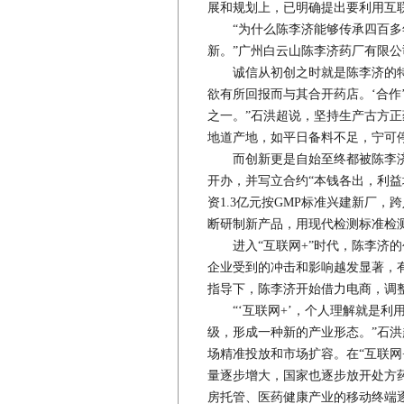
展和规划上，已明确提出要利用互
“为什么陈李济能够传承四百多
新。”广州白云山陈李济药厂有限
诚信从初创之时就是陈李济的特
欲有所回报而与其合开药店。‘合作
之一。”石洪超说，坚持生产古方
地道产地，如平日备料不足，宁可
而创新更是自始至终都被陈李济
开办，并写立合约“本钱各出，利益
资1.3亿元按GMP标准兴建新厂
断研制新产品，用现代检测标准检
进入“互联网+”时代，陈李济的
企业受到的冲击和影响越发显著，
指导下，陈李济开始借力电商，调
“‘互联网+’，个人理解就是利
级，形成一种新的产业形态。”石洪
场精准投放和市场扩容。在“互联网
量逐步增大，国家也逐步放开处方
房托管、医药健康产业的移动终端