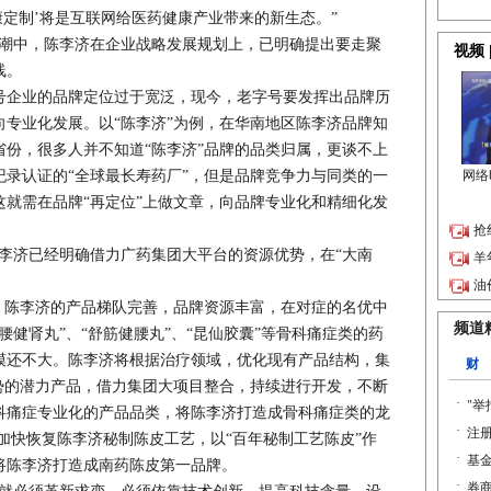
康定制’将是互联网给医药健康产业带来的新生态。”
潮中，陈李济在企业战略发展规划上，已明确提出要走聚
线。
企业的品牌定位过于宽泛，现今，老字号要发挥出品牌历
专业化发展。以“陈李济”为例，在华南地区陈李济品牌知
份，很多人并不知道“陈李济”品牌的品类归属，更谈不上
录认证的“全球最长寿药厂”，但是品牌竞争力与同类的一
就需在品牌“再定位”上做文章，向品牌专业化和精细化发
李济已经明确借力广药集团大平台的资源优势，在“大南
陈李济的产品梯队完善，品牌资源丰富，在对症的名优中
腰健肾丸”、“舒筋健腰丸”、“昆仙胶囊”等骨科痛症类的药
模还不大。陈李济将根据治疗领域，优化现有产品结构，集
势的潜力产品，借力集团大项目整合，持续进行开发，不断
科痛症专业化的产品品类，将陈李济打造成骨科痛症类的龙
加快恢复陈李济秘制陈皮工艺，以“百年秘制工艺陈皮”作
将陈李济打造成南药陈皮第一品牌。