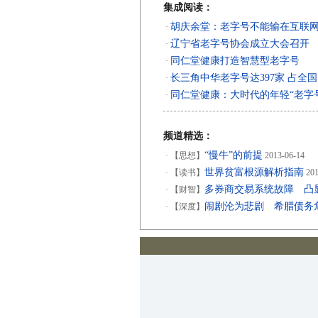
集成阅读：
胡庆余堂：老字号不能输在互联
·
辽宁省老字号协会成立大会召开
·
同仁堂健康打造智慧型老字号
·
长三角中华老字号达397家 占全国1
·
同仁堂健康：大时代的年轻“老字
·
频道精选：
“慢牛”的前提
·
【思想】
2013-06-14
世界贫富根源解析指南
·
【读书】
201
多券商交易系统故障 凸
·
【财智】
闹剧沦为悲剧 希腊债务
·
【深度】