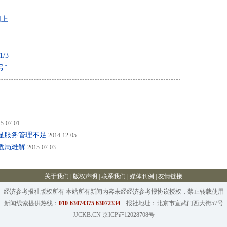
网上
/3
号”
5-07-01
显服务管理不足
2014-12-05
危局难解
2015-07-03
关于我们
|
版权声明
|
联系我们
|
媒体刊例
|
友情链接
经济参考报社版权所有 本站所有新闻内容未经经济参考报协议授权，禁止转载使用
新闻线索提供热线：
010-63074375 63072334
报社地址：北京市宣武门西大街57号
JJCKB.CN 京ICP证12028708号