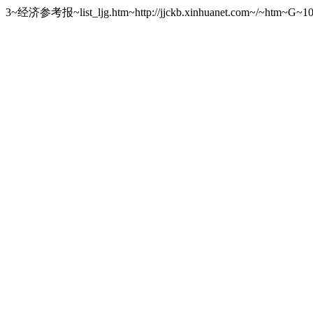
3~经济参考报~list_ljg.htm~http://jjckb.xinhuanet.com~/~htm~G~