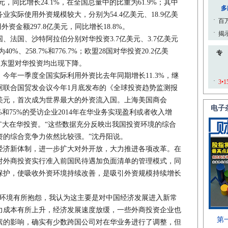
元，同比增长24.1%，在全国总量中的比重为61.9%；其中
实际使用外资规模较大，分别为54.4亿美元、18.9亿美
外资金额297.8亿美元，同比增长18.8%。
国、沙特阿拉伯分别对华投资3.7亿美元、3.7亿美元
%、258.7%和776.7%；欧盟28国对华投资20.2亿美
国、东盟对华投资均出现下降。
年一季度全国实际利用外资比去年同期增长11.3%，继
据联合国贸发会议今年1月底发布的《全球投资趋势监测报
0亿美元，首次成为世界最大的外资流入国。上海美国商会
%和75%的受访企业2014年在华业务实现盈利或者收入增
年扩大在华投资。“这些数据充分反映出我国投资环境的综合
资的综合竞争力依然比较强。”沈丹阳说。
济新体制，进一步扩大对外开放，大力推进各项改革。在
对外商投资实行准入前国民待遇加负面清单的管理模式，同
保护，使吸收外资环境持续改善，是吸引外资规模持续增长
境有所抱怨，我认为这主要是对中国经济发展进入新常
力成本有所上升，经济发展速度放缓，一些外商投资企业也
素的影响，确实有少数跨国公司对在华业务进行了调整，但