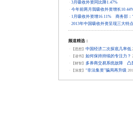
3月吸收外资同比降1.47%
·
今年前两月我吸收外资增长10.44
·
1月吸收外资增16.11% 商务部
·
2013年中国吸收外资呈现三大特
·
频道精选：
中国经济二次探底几率低
·
【思想】
2
如何保持持续的专注力？
·
【读书】
2
多券商交易系统故障 凸
·
【财智】
“非法集资”骗局再升级
·
【深度】
201