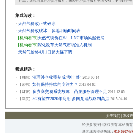
产品，版权均属经济参考报社，未经经济参考报社书面授权，不得以任何
集成阅读：
天然气价改正式破冰
·
天然气价改破冰 多地明确时间表
·
[机构看市]
天然气调价在即 LNG市场风起云涌
·
[机构看市]
深化改革天然气市场准入机制
·
天然气价格4月1日起大幅下调
·
频道精选：
清理涉企收费别成“割韭菜”
·
【思想】
2013-06-14
如何保持持续的专注力？
·
【读书】
2015-04-02
多券商交易系统故障 凸显服务管理不足
·
【财智】
2014-12-05
5G有望在2020年商用 多国竞追战略制高点
·
【深度】
2015-04-10
关于我们
|
版权
经济参考报社版权所有 本站所
新闻线索提供热线：
010-6307437