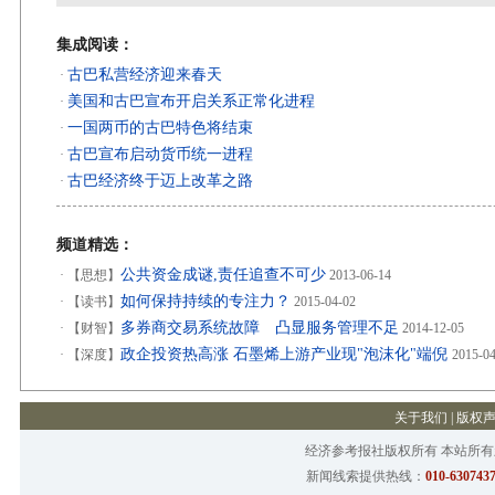
集成阅读：
古巴私营经济迎来春天
·
美国和古巴宣布开启关系正常化进程
·
一国两币的古巴特色将结束
·
古巴宣布启动货币统一进程
·
古巴经济终于迈上改革之路
·
频道精选：
公共资金成谜,责任追查不可少
·
【思想】
2013-06-14
如何保持持续的专注力？
·
【读书】
2015-04-02
多券商交易系统故障 凸显服务管理不足
·
【财智】
2014-12-05
政企投资热高涨 石墨烯上游产业现"泡沫化"端倪
·
【深度】
2015-0
关于我们
|
版权
经济参考报社版权所有 本站所
新闻线索提供热线：
010-6307437