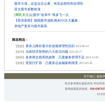
股市大涨，证监会怎么看：有其必然性和合理性
·
亚太股市多数收涨
·
[网民关注]
让股市“改革牛”再多飞一点
·
【双语新闻】德国股市成欧洲央行QE大赢家
·
房地产复苏与股市新高
·
频道精选：
香奈儿降价显示价值规律理性回归
·
【思想】
2013-06-14
当前经济形势的六大前沿问题
·
【读书】
2015-03-17
多券商交易系统故障 凸显服务管理不足
·
【财智】
2014-12-05
亚投行扩容 凸显多边金融架构渐变
·
【深度】
2015-03-20
关于我们
|
版权
经济参考报社版权所有 本站所
新闻线索提供热线：
010-6307437
JJCKB