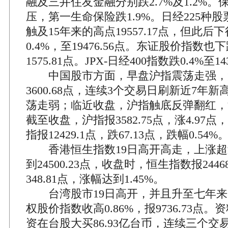
融及三井住友金融分别跌2.7%及1.2%
压，第一生命保险跌1.9%。日经225种
触及15年来的高点19557.17点，但此
0.4%，至19476.56点。东证股价指数也下
1575.81点。JPX-日经400指数跌0.4%至14
中国股市方面，早盘沪指震荡走强，
3600.68点，连续3个交易日刷新近7年
荡走弱；临近收盘，沪指触底反弹翻红，
截至收盘，沪指报3582.75点，涨4.97点
指报12429.1点，跌67.13点，跌幅0.54%
香港恒生指数19日高开高走，上涨超过
到24500.23点，收盘时，恒生指数报2446
348.81点，涨幅达到1.45%。
台湾股市19日高开，并且升至七年来
权股价指数收高0.86%，报9736.73点
资在台股大买86.93亿台币，连续三个交易日