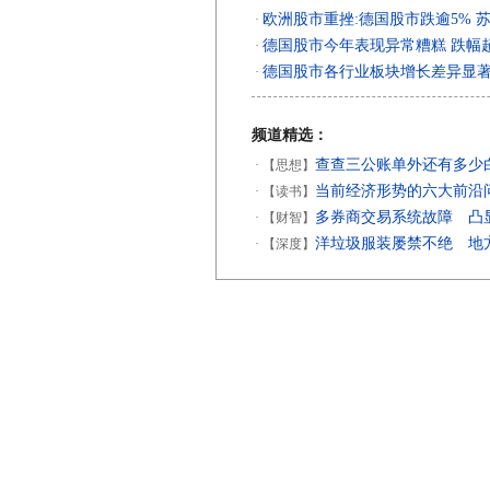
欧洲股市重挫:德国股市跌逾5% 苏
·
德国股市今年表现异常糟糕 跌幅
·
德国股市各行业板块增长差异显
·
频道精选：
查查三公账单外还有多少
·
【思想】
当前经济形势的六大前沿
·
【读书】
多券商交易系统故障 凸
·
【财智】
洋垃圾服装屡禁不绝 地
·
【深度】