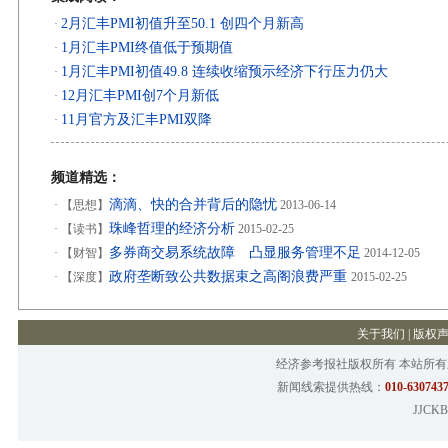
2月汇丰PMI初值升至50.1 创四个月新高
·
1月汇丰PMI终值低于预期值
·
1月汇丰PMI初值49.8 连续收缩预示经济下行压力仍大
·
12月汇丰PMI创7个月新低
·
11月官方及汇丰PMI双降
·
频道精选：
滴滴、快的合并背后的隐忧
·
【思想】
2013-06-14
珠峰哲理的经济分析
·
【读书】
2015-02-25
多券商交易系统故障 凸显服务管理不足
·
【财智】
2014-12-05
政府垄断致公共数据束之高阁浪费严重
·
【深度】
2015-02-25
关于我们
|
版权
经济参考报社版权所有 本站所
新闻线索提供热线：
010-6307437
JJCKB