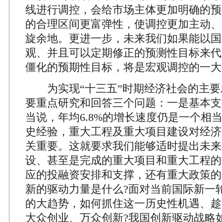
线进行调控，会给市场主体更加明确的预
的合理区间更富弹性，使调控更加主动、
旋余地。更进一步，未来我们如果能以国
观、并且可以定期修正的预测性目标来代
僵化的预期性目标，将是宏观调控的一大
为实现“十三五”时期经济社会的主要
要重点研究和回答三个问题：一是基本支
当说，年均6.8%的增长速度仍是一个相
史经验，重大工程及重大项目建设对经济
关重要。这就要求我们能够适时提出未来
设、甚至是完成的重大项目和重大工程的
应的投融资安排和支撑，还有重大政策的
新的驱动力量是什么?面对当前国际新一
的大趋势，如何抓住这一历史性机遇、趁
大众创业、万众创新?我国创新驱动战略