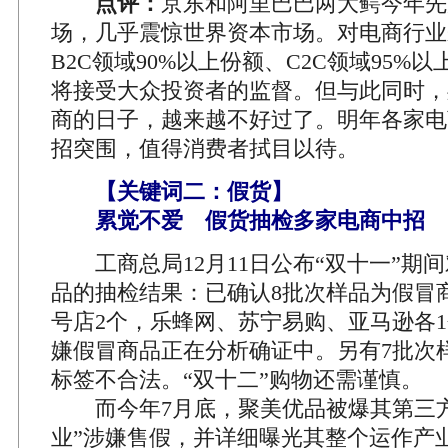
点评：
京东和阿里巴巴两大鳄今年先
场，几乎震惊世界资本市场。对电商行业
B2C领域90%以上份额、C2C领域95%
将接受大众投资者的监督。但与此同时，
商的日子，越来越不好过了。明年各家电
招突围，值得消费者拭目以待
。
【关键词二：假货】
累觉不爱 假货抽检多家电商中招
工商总局12月11日公布“双十一”期
品的抽检结果：已确认8批次样品为假冒商
号店2个，乐蜂网、苏宁易购、亚马逊各1
嫌假冒商品正在分析确证中。另有7批次
标签不合法。“双十二”购物还需谨慎。
而今年7月底，聚美优品被爆其第三方
业”涉嫌售假，并详细曝光其整个运作产