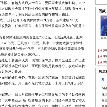
到位。有地方政府人士直言，受国家宏观政策影响，企业
地方财政社会事业等刚性必保支出逐年增加，财政增收压力
资渠道单一，保障房建设资金的确存在较大缺口。
，山东已开工各类保障房42.9万套，基本建成20.3万
发改委副主任秦柯直言，山东保障性住房建设存在的问题主
万套保障性住房约需资金近700亿元。但截至8月底，山东
2.43亿元，已到位110亿元。其中，中央财政拨付保障性
省级财政安排奖补资金9亿元，市县两级财政筹集保障房建设资
保障房资金缺口多达500亿元。
处处长赵路兴认为，现阶段保障房、棚户区改造工作已进
的区域基本已经完成，而现阶段则是较难部分，改造成本较
方财政压力剧增。
面对的硬性任务。在第一次巡查结束后，住建部部长陈政
金到位不足、开工量不足的地方政府，未开工的9月份必须
辉表示，加大对保障性安居工程建设项目的支持是必然选
足，其中商业房地产投资增速的下滑，对经济也造成了较大
制造产业化新增能力还需一定过程，用棚户区改造、保障性