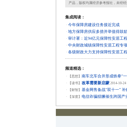
产品，版权均属经济参考报社，未经经
集成阅读：
今年保障房建设任务接近完成
·
地方保障房供应多措并举值得鼓
·
审计署：近94亿元保障性安居工
·
中央财政城镇保障性安居工程专
·
各级财政大力支持保障性安居工
·
频道精选：
南车北车合并形成铁拳“一
·
【思想】
改革需要新启蒙
·
【读书】
2014-10-24
基金网售备战“双十一” 
·
【财智】
电信诈骗猖獗催生跨国产业
·
【深度】