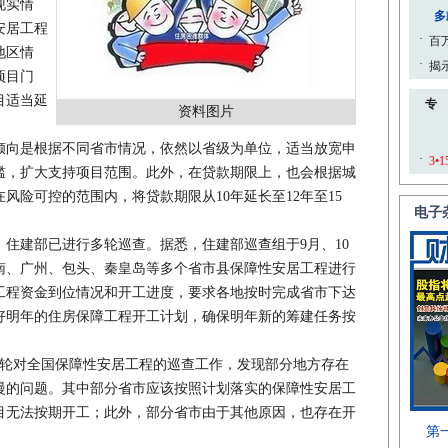
现实情
安居工程
地区情
项目门
目适当延
资料图片
。
向是根据不同省市情况，依然以省级为单位，适当放宽申
槛，扩大支持项目范围。此外，在贷款期限上，也会根据城
风险可控的范围内，将贷款期限从10年延长至12年至15
建部已进行多轮巡查。据悉，住建部巡查组于9月、10
南、广州、包头、秦皇岛等多个省市县保障性安居工程进行
工程资金到位情况和开工进度，要求各地按时完成省市下达
好明年的住房保障工程开工计划，确保明年新的筹建任务按
轮对全国保障性安居工程的巡查工作，发现部分地方存在
慢的问题。其中部分省市应该按照计划落实的保障性安居工
目无法按期开工；此外，部分省市由于其他原因，也存在开