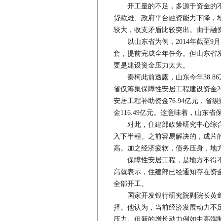
开工量的不足，多源于资金的不
贷款难、政府平台融资能力下降，
较大，收支矛盾比较突出。由于融
以山东省为例，2014年截至9月底
套，提前完成全年任务。但山东省
要是建设资金压力太大。
秦柯此前透露，山东今年38.86
省仅筹集保障性安居工程建设资金20
安居工程补助资金76.94亿元，
金116.49亿元。这意味着，山东省
对此，住建部政策研究中心综合
入下半程。之前容易解决的，成片
高。加之经济疲软，债务压身，地
保障性安居工程，是地方不得不
高就表示，住建部已经通知存在资
全部开工。
国家开发银行研究院副院长黄剑
择。他认为，当前经济发展动力不
压力。但新的增长动力例如中高端