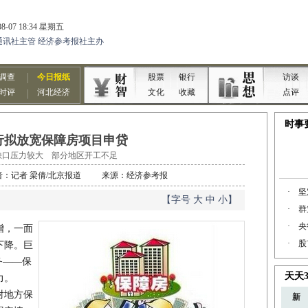
行拟放宽保障房项目申贷
缺口压力较大 部分地区开工不足
0 作者：记者 梁倩/北京报道 来源：经济参考报
【字号
大
中
小
】
增，一面
下降。巨
务——保
力。
对地方保