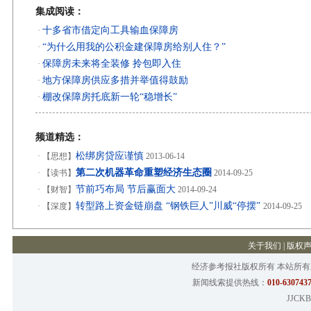
集成阅读：
十多省市借定向工具输血保障房
·
“为什么用我的公积金建保障房给别人住？”
·
保障房未来将全装修 拎包即入住
·
地方保障房供应多措并举值得鼓励
·
棚改保障房托底新一轮“稳增长”
·
频道精选：
松绑房贷应谨慎
·
【思想】
2013-06-14
第二次机器革命重塑经济生态圈
·
【读书】
2014-09-25
节前巧布局 节后赢面大
·
【财智】
2014-09-24
转型路上资金链崩盘 “钢铁巨人”川威“停摆”
·
【深度】
2014-09-25
关于我们
|
版权
经济参考报社版权所有 本站所
新闻线索提供热线：
010-6307437
JJCKB