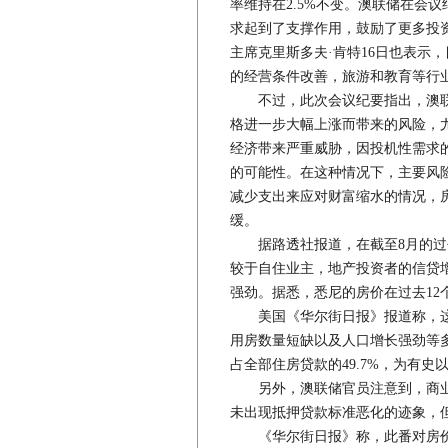
率维持在2.5%不变。澳联储在会
求起到了支撑作用，鼓励了更多投
主席克里斯多夫·肯特16日也表示
的经营条件改善，旅游和教育等行
不过，此次会议纪要指出，澳联
格进一步大幅上涨而带来的风险，
经济带来严重威胁，因投机性需求
的可能性。在这种情况下，主要风
减少支出来应对财富缩水的情况，
缓。
据路透社报道，在截至8月的过去
较于自住业主，地产投资者的信贷
强劲。据悉，悉尼的房价在过去12个
美国《华尔街日报》报道称，这
用房数量短缺以及人口增长强劲等
占全部住房贷款的49.7%，为有史
另外，澳联储官员注意到，商业
未出现抵押贷款标准恶化的迹象，
《华尔街日报》称，此番对房价