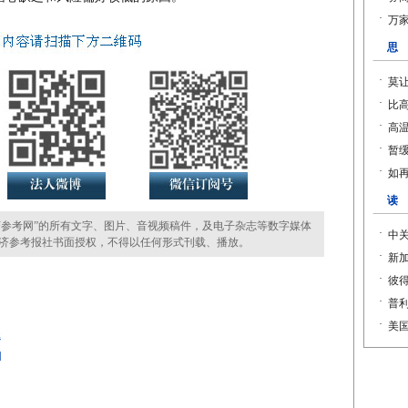
参考网”的所有文字、图片、音视频稿件，及电子杂志等数字媒体
济参考报社书面授权，不得以任何形式刊载、播放。
退
和