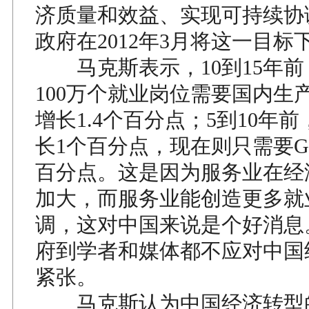
济质量和效益、实现可持续协
政府在2012年3月将这一目标下
马克斯表示，10到15年前
100万个就业岗位需要国内生产
增长1.4个百分点；5到10年前
长1个百分点，现在则只需要GD
百分点。这是因为服务业在经
加大，而服务业能创造更多就
调，这对中国来说是个好消息
府到学者和媒体都不应对中国
紧张。
马克斯认为中国经济转型