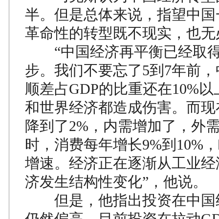
半。但是总体来说，指望中国
革命性的转型既不现实，也无
“中国经济再平衡已经取得
步。我们不要忘了5到7年前
顺差占GDP的比重还在10%
和世界经济都造成伤害。而现
降到了2%，内需增加了，外
时，消费每年增长9%到10%，
增速。经济正在逐渐从工业经
济发生结构性变化”，他说。
但是，他指出投资在中国
仍然偏高。目前投资在拉动G