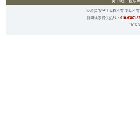
关于我们
|
版权
经济参考报社版权所有 本站所
新闻线索提供热线：
010-6307437
JJCKB