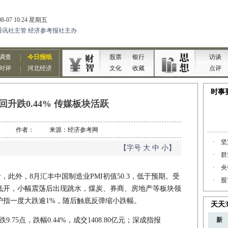
回升跌0.44% 传媒板块活跃
08-21 作者： 来源：经济参考网
【字号
大
中
小
】
，此外，8月汇丰中国制造业PMI初值50.3，低于预期。受
低开，小幅震荡后出现跳水，煤炭、券商、房地产等板块领
沪指一度大跌逾1%，随后触底反弹缩小跌幅。
.75点，跌幅0.44%，成交1408.80亿元；深成指报