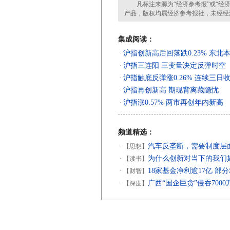
凡标注来源为“经济参考报”或“经济
产品，版权均属经济参考报社，未经经
集成阅读：
沪指创新高后回落跌0.23% 东北
·
沪指三连阳 三变量决定反弹时空
·
沪指触底反弹涨0.26% 连续三日
·
沪指再创新高 期现背离藏隐忧
·
沪指涨0.57% 两市再创年内新高
·
频道精选：
汽车反垄断，需要制度层
·
【思想】
为什么创新对当下的我们
·
【读书】
18家基金净利逾17亿 部
·
【财智】
广西“国企巨贪”侵吞700
·
【深度】