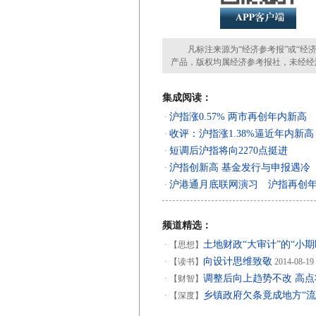
凡标注来源为“经济参考报”或“经济
产品，版权均属经济参考报社，未经经
集成阅读：
沪指涨0.57% 两市再创年内新高
·
收评：沪指涨1.38%逼近年内新高 
·
短调后沪指将向2270点挺进
·
沪指创新高 基金发行与申报遇冷
·
沪港通月底联网演习 沪指再创
·
频道精选：
土地财政“大审计”的“小期
·
【思想】
向设计思维致敬
·
【读书】
2014-08-19
调整后向上趋势不改 高
·
【财智】
乡镇政府欠条竟成地方“流
·
【深度】