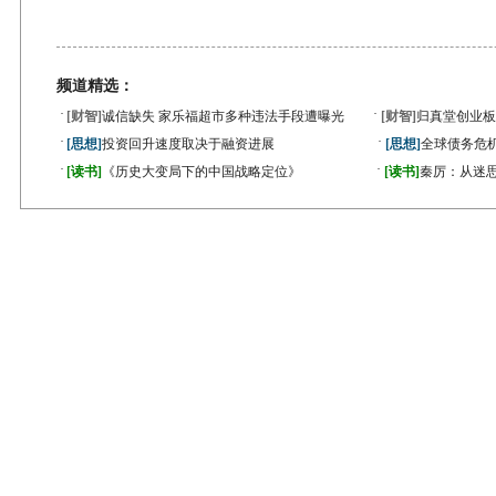
频道精选：
·
·
[财智]
诚信缺失 家乐福超市多种违法手段遭曝光
[财智]
归真堂创业板
·
·
[思想]
投资回升速度取决于融资进展
[思想]
全球债务危机
·
·
[读书]
《历史大变局下的中国战略定位》
[读书]
秦厉：从迷