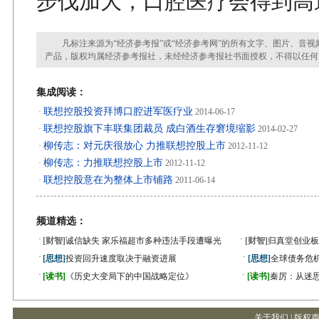
步伐加大，口腔医疗会得到高
凡标注来源为“经济参考报”或“经济参考网”的所有文字、图片、音视
产品，版权均属经济参考报社，未经经济参考报社书面授权，不得以任何
集成阅读：
联想控股投资拜博口腔进军医疗业
·
2014-06-17
联想控股旗下丰联集团裁员 成白酒生存窘境缩影
·
2014-02-27
柳传志：对元庆很放心 力推联想控股上市
·
2012-11-12
柳传志：力推联想控股上市
·
2012-11-12
联想控股意在为整体上市铺路
·
2011-06-14
频道精选：
·
·
[财智]
诚信缺失 家乐福超市多种违法手段遭曝光
[财智]
归真堂创业板
·
·
[思想]
投资回升速度取决于融资进展
[思想]
全球债务危机
·
·
[读书]
《历史大变局下的中国战略定位》
[读书]
秦厉：从迷
关于我们
|
版权