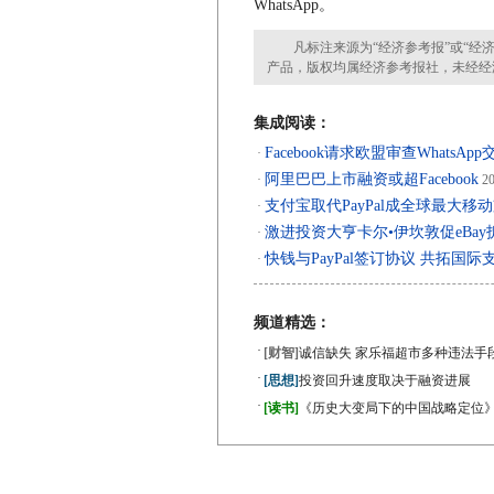
WhatsApp。
凡标注来源为“经济参考报”或“经济
产品，版权均属经济参考报社，未经经
集成阅读：
Facebook请求欧盟审查WhatsApp
·
阿里巴巴上市融资或超Facebook
·
20
支付宝取代PayPal成全球最大移
·
激进投资大亨卡尔•伊坎敦促eBay拆分
·
快钱与PayPal签订协议 共拓国际
·
频道精选：
·
[财智]
诚信缺失 家乐福超市多种违法手
·
[思想]
投资回升速度取决于融资进展
·
[读书]
《历史大变局下的中国战略定位