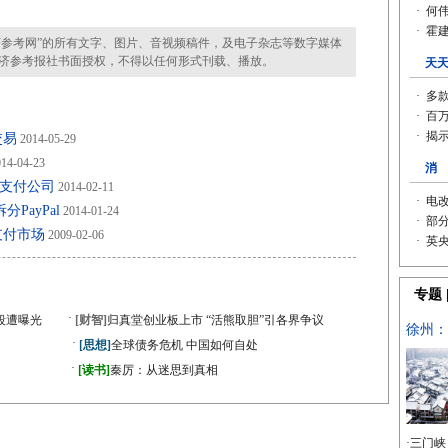
参考网”的所有文字、图片、音视频稿件，及电子杂志等数字媒体
济参考报社书面授权，不得以任何形式刊载、播放。
交易
2014-05-29
14-04-23
动支付公司
2014-02-11
PayPal
2014-01-24
支付市场
2009-02-06
·
段遭曝光
[财智]
归真堂创业板上市 “活熊取胆”引各界争议
·
[思想]
全球债务危机 中国如何自处
·
》
[读书]
秦厉：从迷思到真相