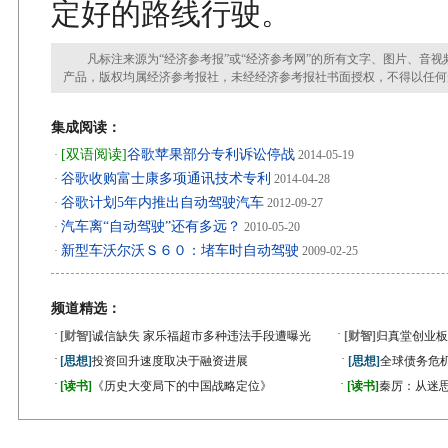
定好的路线行驶。
凡标注来源为“经济参考报”或“经济参考网”的所有文字、图片、音视
产品，版权均属经济参考报社，未经经济参考报社书面授权，不得以任何
集成阅读：
[双语阅读]
谷歌苹果部分专利诉讼停战
·
2014-05-19
谷歌收购富士康多项通讯技术专利
·
2014-04-28
谷歌计划5年内推出自动驾驶汽车
·
2012-09-27
汽车离“自动驾驶”还有多远？
·
2010-05-20
新型车沃尔沃Ｓ６０：堵车时自动驾驶
·
2009-02-25
频道精选：
·
·
[财智]
诚信缺失 家乐福超市多种违法手段遭曝光
[财智]
归真堂创业板
·
·
[思想]
投资回升速度取决于融资进展
[思想]
全球债务危机
·
·
[读书]
《历史大变局下的中国战略定位》
[读书]
秦厉：从迷