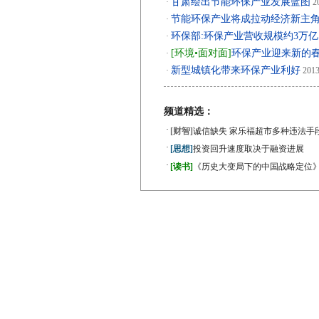
甘肃绘出节能环保产业发展蓝图
·
20
节能环保产业将成拉动经济新主
·
环保部:环保产业营收规模约3万亿
·
[环境•面对面]
环保产业迎来新的
·
新型城镇化带来环保产业利好
·
2013
频道精选：
·
[财智]
诚信缺失 家乐福超市多种违法手
·
[思想]
投资回升速度取决于融资进展
·
[读书]
《历史大变局下的中国战略定位