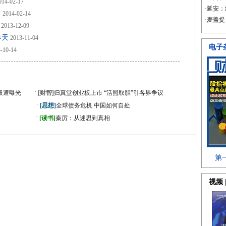
14-02-17
角
2014-02-14
2013-12-09
春天
2013-11-04
-10-14
·
段遭曝光
[财智]
归真堂创业板上市 “活熊取胆”引各界争议
·
[思想]
全球债务危机 中国如何自处
·
》
[读书]
秦厉：从迷思到真相