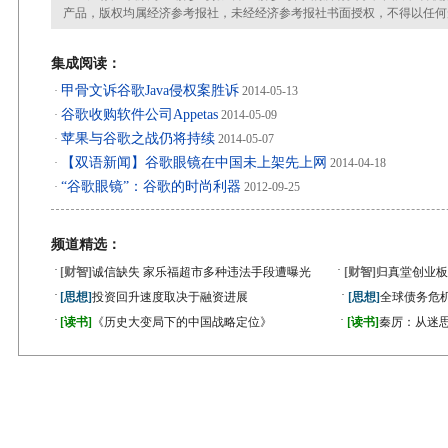
产品，版权均属经济参考报社，未经经济参考报社书面授权，不得以任何
集成阅读：
甲骨文诉谷歌Java侵权案胜诉
·
2014-05-13
谷歌收购软件公司Appetas
·
2014-05-09
苹果与谷歌之战仍将持续
·
2014-05-07
【双语新闻】谷歌眼镜在中国未上架先上网
·
2014-04-18
“谷歌眼镜”：谷歌的时尚利器
·
2012-09-25
频道精选：
·
·
[财智]
诚信缺失 家乐福超市多种违法手段遭曝光
[财智]
归真堂创业板
·
·
[思想]
投资回升速度取决于融资进展
[思想]
全球债务危机
·
·
[读书]
《历史大变局下的中国战略定位》
[读书]
秦厉：从迷