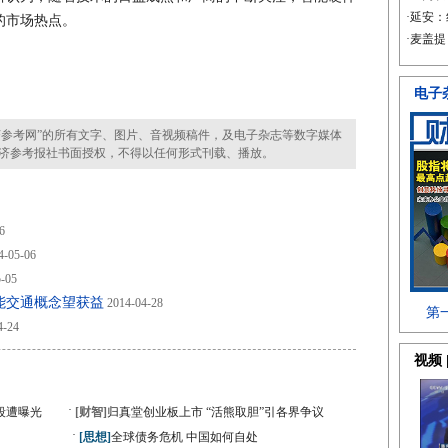
的市场热点。
参考网”的所有文字、图片、音视频稿件，及电子杂志等数字媒体
济参考报社书面授权，不得以任何形式刊载、播放。
6
4-05-06
-05
能交通概念望获益
2014-04-28
4-24
·
段遭曝光
[财智]
归真堂创业板上市 “活熊取胆”引各界争议
·
[思想]
全球债务危机 中国如何自处