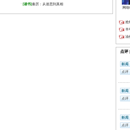
·
》
[读书]
秦厉：从迷思到真相