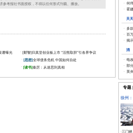
济参考报社书面授权，不得以任何形式刊载、播放。
·
段遭曝光
[财智]
归真堂创业板上市 “活熊取胆”引各界争议
·
[思想]
全球债务危机 中国如何自处
·
》
[读书]
秦厉：从迷思到真相