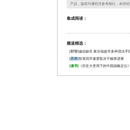
产品，版权均属经济参考报社，未经经
集成阅读：
频道精选：
·
[财智]
诚信缺失 家乐福超市多种违法手
·
[思想]
投资回升速度取决于融资进展
·
[读书]
《历史大变局下的中国战略定位