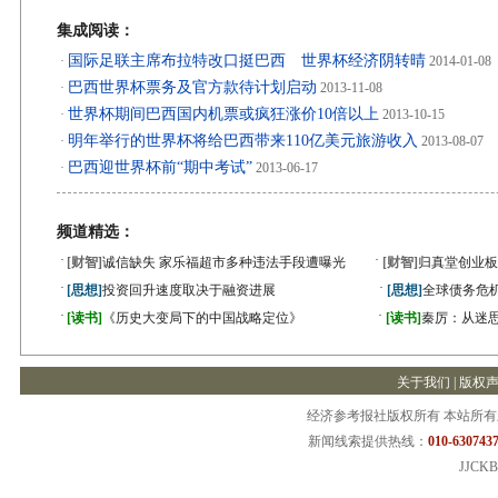
集成阅读：
国际足联主席布拉特改口挺巴西 世界杯经济阴转晴
·
2014-01-08
巴西世界杯票务及官方款待计划启动
·
2013-11-08
世界杯期间巴西国内机票或疯狂涨价10倍以上
·
2013-10-15
明年举行的世界杯将给巴西带来110亿美元旅游收入
·
2013-08-07
巴西迎世界杯前“期中考试”
·
2013-06-17
频道精选：
·
·
[财智]
诚信缺失 家乐福超市多种违法手段遭曝光
[财智]
归真堂创业板
·
·
[思想]
投资回升速度取决于融资进展
[思想]
全球债务危机
·
·
[读书]
《历史大变局下的中国战略定位》
[读书]
秦厉：从迷
关于我们
|
版权
经济参考报社版权所有 本站所
新闻线索提供热线：
010-6307437
JJCKB