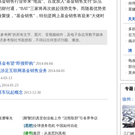
销售行业带来“地震”。百度加入“基金销售支付”队伍
财付通，“BAT”三家将再次掀起强势竞争。而随着优势资
聚拢，“基金销售”，特别是网上基金销售将迎来“大佬时
参考网”的所有文字、图片、音视频稿件，及电子杂志等数字媒体
济参考报社书面授权，不得以任何形式刊载、播放。
金有望“即搜即购”
2014-04-04
或涉足互联网基金销售业务
2014-04-01
4-03-13
品
2014-01-23
搭车玩起概念
2013-12-30
·
段遭曝光
[财智]
归真堂创业板上市 “活熊取胆”引各界争议
·
[思想]
全球债务危机 中国如何自处
·
》
[读书]
秦厉：从迷思到真相