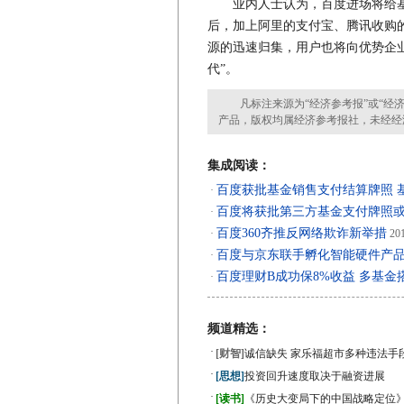
业内人士认为，百度进场将给基金
后，加上阿里的支付宝、腾讯收购的
源的迅速归集，用户也将向优势企业
代”。
凡标注来源为“经济参考报”或“经济
产品，版权均属经济参考报社，未经经
集成阅读：
百度获批基金销售支付结算牌照 基
·
百度将获批第三方基金支付牌照
·
百度360齐推反网络欺诈新举措
·
201
百度与京东联手孵化智能硬件产
·
百度理财B成功保8%收益 多基金
·
频道精选：
·
[财智]
诚信缺失 家乐福超市多种违法手
·
[思想]
投资回升速度取决于融资进展
·
[读书]
《历史大变局下的中国战略定位