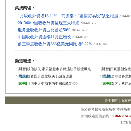
集成阅读：
1月吸收外资增16.11% 商务部：“虚假贸易说”缺乏根据
·
2014-02
2013年中国吸收外资呈现三大特点
·
2014-01-17
服务业吸收外资占比首超50%
·
2014-01-17
中国吸收外资连续11月正增长
·
2014-01-16
前三季度吸收外资886亿美元同比增6.22%
·
2013-10-18
频道精选：
·
·
[财智]
诚信缺失 家乐福超市多种违法手段遭曝光
[财智]
归真堂创业板
·
·
[思想]
投资回升速度取决于融资进展
[思想]
全球债务危机
·
·
[读书]
《历史大变局下的中国战略定位》
[读书]
秦厉：从迷
关于我们
|
版权
经济参考报社版权所有 本站所
新闻线索提供热线：
010-6307437
JJCKB