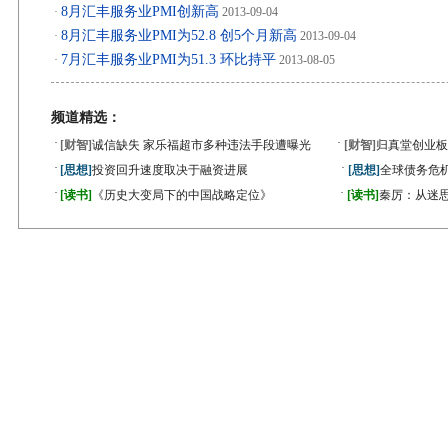
8月汇丰服务业PMI创新高
·
2013-09-04
8月汇丰服务业PMI为52.8 创5个月新高
·
2013-09-04
7月汇丰服务业PMI为51.3 环比持平
·
2013-08-05
频道精选：
·
·
[财智]
诚信缺失 家乐福超市多种违法手段遭曝光
[财智]
归真堂创业板
·
·
[思想]
投资回升速度取决于融资进展
[思想]
全球债务危机
·
·
[读书]
《历史大变局下的中国战略定位》
[读书]
秦厉：从迷