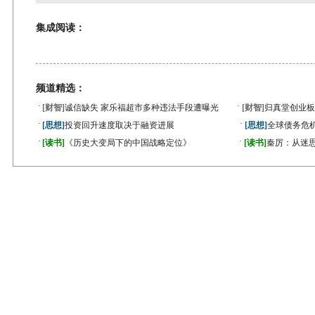
集成阅读：
频道精选：
·
·
[财智]
诚信缺失 家乐福超市多种违法手段遭曝光
[财智]
归真堂创业板
·
·
[思想]
投资回升速度取决于融资进展
[思想]
全球债务危机
·
·
[读书]
《历史大变局下的中国战略定位》
[读书]
秦厉：从迷