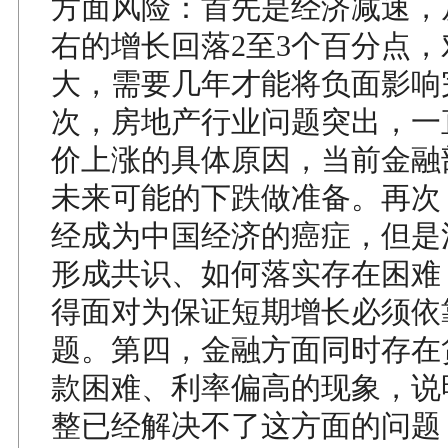
方面风险：首先是经济减速，从
右的增长回落2至3个百分点
大，需要几年才能将负面影响
次，房地产行业问题突出，一
价上涨的具体原因，当前金融
未来可能的下跌做准备。再次
经成为中国经济的癌症，但是
形成共识、如何落实存在困难
得面对为保证短期增长必须依
题。第四，金融方面同时存在
款困难、利率偏高的现象，说
整已经解决不了这方面的问题