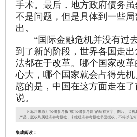
手术。最后，地方政府债务虽
不是问题，但是具体到一些局
出。
“国际金融危机并没有过去
到了新的阶段，世界各国走出
法都在于改革。哪个国家改革
心大，哪个国家就会占得先机
慰的是，中国在这方面走在了
说。
凡标注来源为“经济参考报”或“经济参考网”的所有文字、图片、音视
产品，版权均属经济参考报社，未经经济参考报社书面授权，不得以任何
集成阅读：