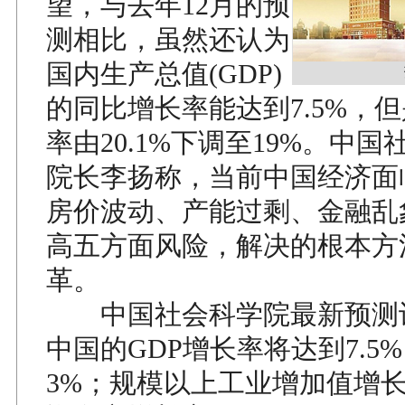
望，与去年12月的预
测相比，虽然还认为
国内生产总值(GDP)
的同比增长率能达到7.5%，
率由20.1%下调至19%。中
院长李扬称，当前中国经济面
房价波动、产能过剩、金融乱
高五方面风险，解决的根本方
革。
中国社会科学院最新预测认为
中国的GDP增长率将达到7.5%
3%；规模以上工业增加值增长