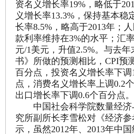
资名义增长率19%，略低于20
义增长率13.3%，保持基本
长率8.5%，略高于2013年；
款利率维持在3%的水平；汇率年
元/1美元，升值2.5%。与去
书》所做的预测相比，CPI预测
百分点，投资名义增长率下调1
点，消费名义增长率上调0.2
出口增长率下调0.6个百分点
中国社会科学院数量经济
究所副所长李雪松对《经济参
示，虽然2012年、2013年中