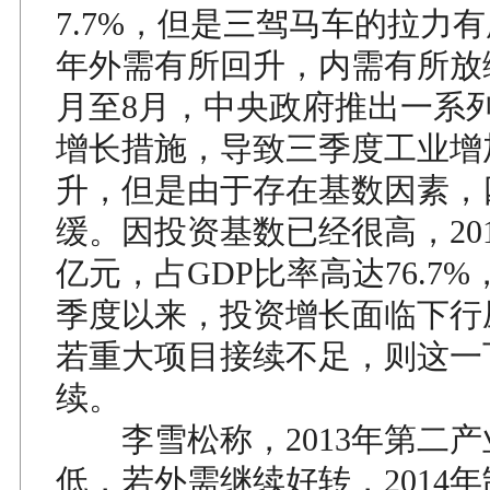
7.7%，但是三驾马车的拉力有
年外需有所回升，内需有所放缓。
月至8月，中央政府推出一系
增长措施，导致三季度工业增
升，但是由于存在基数因素，
缓。因投资基数已经很高，2013
亿元，占GDP比率高达76.7%，
季度以来，投资增长面临下行压
若重大项目接续不足，则这一
续。
李雪松称，2013年第二产
低，若外需继续好转，2014