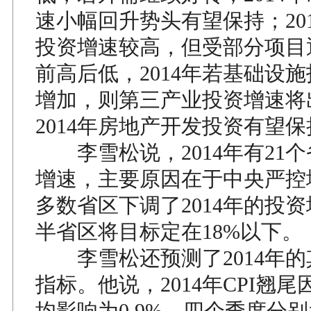
速小幅回升势头有望保持；20
投资增速较高，但受部分项目
前高后低，2014年若基础设
增加，则第三产业投资增速将
2014年房地产开发投资有望
李雪松说，2014年有21
增速，主要原因在于中央严控
多数省区下调了2014年的投
半省区将目标定在18%以下。
李雪松还预测了2014年的
指标。他说，2014年CPI翘
均影响为0.9%，四个季度分别为