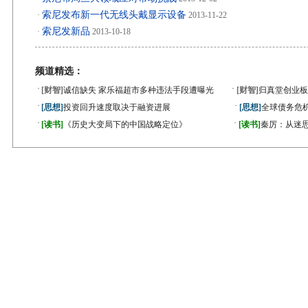
索尼发布新一代无线头戴显示设备
·
2013-11-22
索尼发新品
·
2013-10-18
频道精选：
·
·
[财智]
诚信缺失 家乐福超市多种违法手段遭曝光
[财智]
归真堂创业板
·
·
[思想]
投资回升速度取决于融资进展
[思想]
全球债务危机
·
·
[读书]
《历史大变局下的中国战略定位》
[读书]
秦厉：从迷