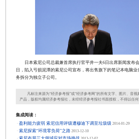
日本索尼公司总裁兼首席执行官平井一夫6日出席新闻发布会
日，陷入亏损泥潭的索尼公司宣布，将出售旗下的笔记本电脑业
务拆分为独立子公司。
凡标注来源为“经济参考报”或“经济参考网”的所有文字、图片、音视
产品，版权均属经济参考报社，未经经济参考报社书面授权，不得以任何
集成阅读：
盈利能力疲弱 索尼信用评级遭穆迪下调至垃圾级
·
2014-01-29
索尼探索“环境零负荷”之路
·
2013-12-10
索尼布局三大领域应对市场挑战
·
2013-12-02