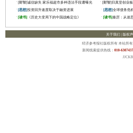
·
·
[财智]
诚信缺失 家乐福超市多种违法手段遭曝光
[财智]
归真堂创业板
·
·
[思想]
投资回升速度取决于融资进展
[思想]
全球债务危机
·
·
[读书]
《历史大变局下的中国战略定位》
[读书]
秦厉：从迷
关于我们
|
版权
经济参考报社版权所有 本站所
新闻线索提供热线：
010-6307437
JJCKB