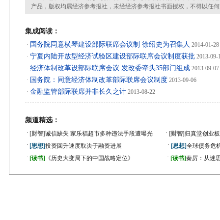
产品，版权均属经济参考报社，未经经济参考报社书面授权，不得以任何
集成阅读：
国务院同意横琴建设部际联席会议制 徐绍史为召集人
·
2014-01-28
宁夏内陆开放型经济试验区建设部际联席会议制度获批
·
2013-09-
经济体制改革设部际联席会议 发改委牵头35部门组成
·
2013-09-07
国务院：同意经济体制改革部际联席会议制度
·
2013-09-06
金融监管部际联席并非长久之计
·
2013-08-22
频道精选：
·
·
[财智]
诚信缺失 家乐福超市多种违法手段遭曝光
[财智]
归真堂创业板
·
·
[思想]
投资回升速度取决于融资进展
[思想]
全球债务危机
·
·
[读书]
《历史大变局下的中国战略定位》
[读书]
秦厉：从迷