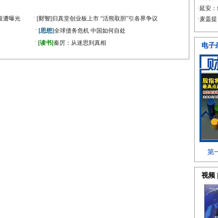
·
段遭曝光
[财智]
归真堂创业板上市 “活熊取胆”引各界争议
·
[思想]
全球债务危机 中国如何自处
·
》
[读书]
秦厉：从迷思到真相