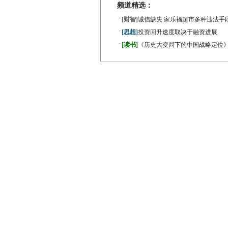
频道精选：
·
[财智]
诚信缺失 家乐福超市多种违法手
·
[思想]
投资回升速度取决于融资进展
·
[读书]
《历史大变局下的中国战略定位