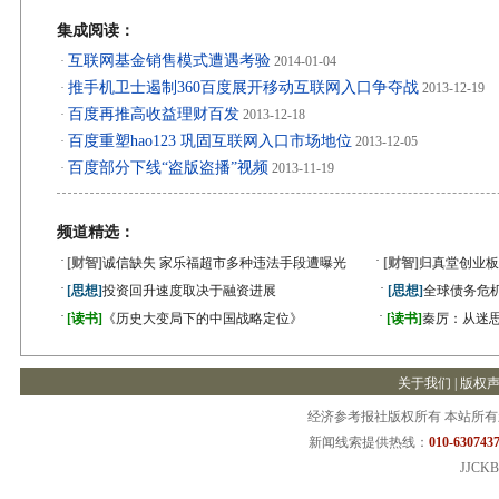
集成阅读：
互联网基金销售模式遭遇考验
·
2014-01-04
推手机卫士遏制360百度展开移动互联网入口争夺战
·
2013-12-19
百度再推高收益理财百发
·
2013-12-18
百度重塑hao123 巩固互联网入口市场地位
·
2013-12-05
百度部分下线“盗版盗播”视频
·
2013-11-19
频道精选：
·
·
[财智]
诚信缺失 家乐福超市多种违法手段遭曝光
[财智]
归真堂创业板
·
·
[思想]
投资回升速度取决于融资进展
[思想]
全球债务危机
·
·
[读书]
《历史大变局下的中国战略定位》
[读书]
秦厉：从迷
关于我们
|
版权
经济参考报社版权所有 本站所
新闻线索提供热线：
010-6307437
JJCKB