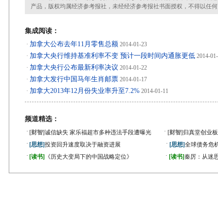
产品，版权均属经济参考报社，未经经济参考报社书面授权，不得以任何
集成阅读：
加拿大公布去年11月零售总额
·
2014-01-23
加拿大央行维持基准利率不变 预计一段时间内通胀更低
·
2014-01
加拿大央行公布最新利率决议
·
2014-01-22
加拿大发行中国马年生肖邮票
·
2014-01-17
加拿大2013年12月份失业率升至7.2%
·
2014-01-11
频道精选：
·
·
[财智]
诚信缺失 家乐福超市多种违法手段遭曝光
[财智]
归真堂创业板
·
·
[思想]
投资回升速度取决于融资进展
[思想]
全球债务危机
·
·
[读书]
《历史大变局下的中国战略定位》
[读书]
秦厉：从迷