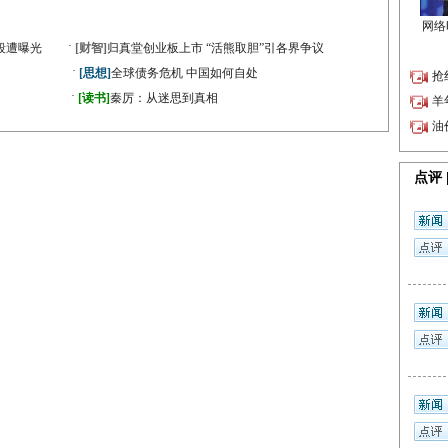
·
段遭曝光
[财智]
归真堂创业板上市 “活熊取胆”引各界争议
·
[思想]
全球债务危机 中国如何自处
·
》
[读书]
秦厉：从迷思到真相