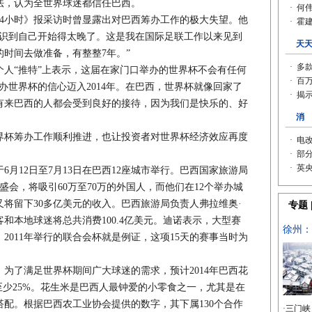
法，认为全世界球迷都信任巴西。
小时》报采访时曾显露出对巴西筹办工作的极大失望。他
意识到自己开始得太晚了。这是我在国际足联工作以来见到
时间去做准备，有整整7年。”
“推特”上表示，这届在家门口举办的世界杯不会有任何
办世界杯的信心迈入2014年。在巴西，世界杯就像回家了
有来巴西的人都会受到良好的接待，因为我们是快乐的、好
杯筹办工作顺利推进，也让投资者对世界杯经济效应再度
月12日至7月13日在巴西12座城市举行。巴西国家旅游局
盛会，将吸引60万至70万的外国人，而他们在12个举办城
将留下30多亿美元的收入。巴西旅游局负责人弗拉维奥·
和本地球迷将总共消费100.4亿美元。迪诺表示，大型赛
2011年举行的联合会杯就是例证，这项15天的赛事当时为
了满足世界杯期间广大球迷的需求，预计2014年巴西花
至少25%。花生米是巴西人最钟爱的小零食之一，尤其是在
配。根据巴西农工业协会提供的数字，其下属130个合作