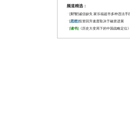
频道精选：
·
[财智]
诚信缺失 家乐福超市多种违法手
·
[思想]
投资回升速度取决于融资进展
·
[读书]
《历史大变局下的中国战略定位