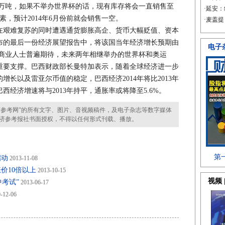
.5万吨，如果不举办世界杯的话，现有库存将会一直销售至
因素，预计2014年6月份前就会销售一空。
在艰难复苏的同时遭遇通货膨胀高企、货币大幅贬值、资本
发布的最后一份经济展望报告中，将该国当年经济增长预期由
界和商业人士普遍期待，未来两年相继举办的世界杯和奥运
重要支撑。巴西财政部长曼特加表示，随着全球经济进一步
长以及雷亚尔币值的稳定，巴西经济2014年将比2013年
巴西经济增速将与2013年持平，通胀率或将降至5.6%。
参考网”的所有文字、图片、音视频稿件，及电子杂志等数字媒体
济参考报社书面授权，不得以任何形式刊载、播放。
启动
2013-11-08
价10倍以上
2013-10-15
考试”
2013-06-17
-12-06