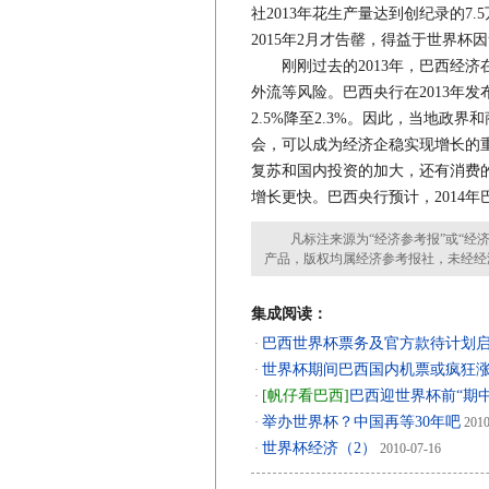
社2013年花生产量达到创纪录的7
2015年2月才告罄，得益于世界杯
刚刚过去的2013年，巴西经济
外流等风险。巴西央行在2013年
2.5%降至2.3%。因此，当地政
会，可以成为经济企稳实现增长的
复苏和国内投资的加大，还有消费的增
增长更快。巴西央行预计，2014年
凡标注来源为“经济参考报”或“经济
产品，版权均属经济参考报社，未经经
集成阅读：
巴西世界杯票务及官方款待计划
·
世界杯期间巴西国内机票或疯狂涨
·
[帆仔看巴西]
巴西迎世界杯前“期中
·
举办世界杯？中国再等30年吧
·
2010
世界杯经济（2）
·
2010-07-16