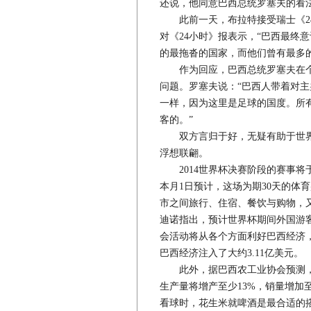
还说，他同意巴西总统罗塞夫的看
此前一天，布拉特接受瑞士《24
对《24小时》报表示，“巴西最终
的最拖沓的国家，而他们曾有最多的
作为回应，巴西总统罗塞夫在个人
问题。罗塞夫说：“巴西人带着对主
一样，因为这里是足球的国度。所
客的。”
双方言归于好，无疑有助于世界
浮想联翩。
2014世界杯决赛阶段的赛事将于6
本月1日预计，这场为期30天的体育
市之间旅行、住宿、餐饮与购物，又
迪诺指出，预计世界杯期间外国游客
会活动将从各个方面利好巴西经济，
巴西经济注入了大约3.11亿美元。
此外，据巴西农工业协会预测，为
生产量将增产至少13%，销量增加
看球时，花生米就啤酒是最合适的搭