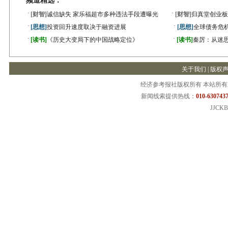
频道精选：
·
·
[财智]
诚信缺失 家乐福超市多种违法手段遭曝光
[财智]
归真堂创业板
·
·
[思想]
投资回升速度取决于融资进展
[思想]
全球债务危机
·
·
[读书]
《历史大变局下的中国战略定位》
[读书]
秦厉：从迷
关于我们
|
版权
经济参考报社版权所有 本站所
新闻线索提供热线：
010-6307437
JJCKB