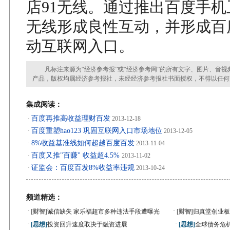
店91无线。通过推出百度手机
无线形成良性互动，并形成百
动互联网入口。
凡标注来源为“经济参考报”或“经济参考网”的所有文字、图片、音视
产品，版权均属经济参考报社，未经经济参考报社书面授权，不得以任何
集成阅读：
百度再推高收益理财百发
·
2013-12-18
百度重塑hao123 巩固互联网入口市场地位
·
2013-12-05
8%收益基准线如何超越百度百发
·
2013-11-04
百度又推"百赚" 收益超4.5%
·
2013-11-02
证监会：百度百发8%收益率违规
·
2013-10-24
频道精选：
·
·
[财智]
诚信缺失 家乐福超市多种违法手段遭曝光
[财智]
归真堂创业板
·
·
[思想]
投资回升速度取决于融资进展
[思想]
全球债务危机