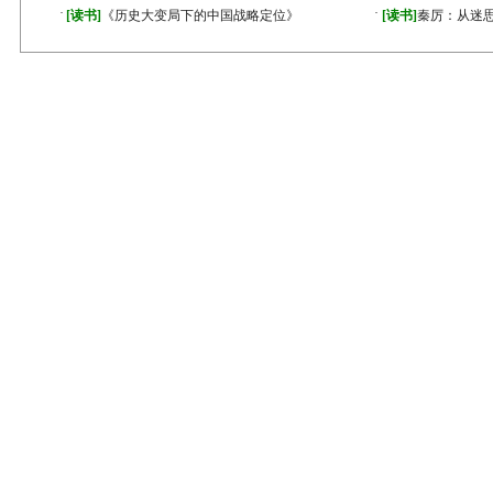
·
·
[读书]
《历史大变局下的中国战略定位》
[读书]
秦厉：从迷