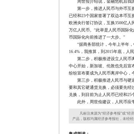
周世俭介绍说，金融危机后我国
第一步，推进人民币与外币互换。从2
已经和23个国家签署了双边本币互换
欧洲央行签订协议，互换3500亿人
万亿人民币。“此举是人民币国际
币国际化向前推进了一大步。”
“据商务部统计，今年上半年，
16.4%，我推算，到2015年底，
第二步，积极推进设立人民币离岸
中心开始，新加坡、伦敦也先后宣
纷纷宣布要成为人民币离岸中心，
第三步，积极推进人民币与硬通
要和其它硬通货兑换，必须要先经过
兑换，到目前为止人民币已经和25
此外，周世俭建议，人民币应争取
凡标注来源为“经济参考报”或“经济
产品，版权均属经济参考报社，未经经
集成阅读：