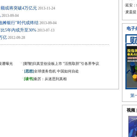
额或将突破4万亿元
2013-11-24
亿
2013-09-04
地摊银行"时代或终结
2013-09-04
比5年内或升至30%
2013-07-13
万亿
2012-09-28
·
段遭曝光
[财智]
归真堂创业板上市 “活熊取胆”引各界争议
·
[思想]
全球债务危机 中国如何自处
·
》
[读书]
秦厉：从迷思到真相