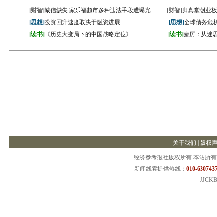
·
·
[财智]
诚信缺失 家乐福超市多种违法手段遭曝光
[财智]
归真堂创业板
·
·
[思想]
投资回升速度取决于融资进展
[思想]
全球债务危机
·
·
[读书]
《历史大变局下的中国战略定位》
[读书]
秦厉：从迷
关于我们
|
版权
经济参考报社版权所有 本站所
新闻线索提供热线：
010-6307437
JJCKB