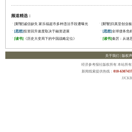
频道精选：
·
·
[财智]
诚信缺失 家乐福超市多种违法手段遭曝光
[财智]
归真堂创业板
·
·
[思想]
投资回升速度取决于融资进展
[思想]
全球债务危机
·
·
[读书]
《历史大变局下的中国战略定位》
[读书]
秦厉：从迷
关于我们
|
版权
经济参考报社版权所有 本站所
新闻线索提供热线：
010-6307437
JJCKB